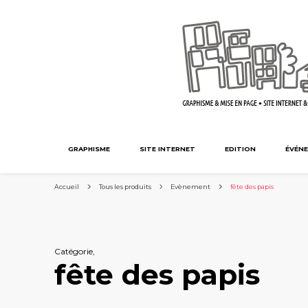
GRAPHISME
SITE INTERNET
EDITION
ÉVÉNE
Accueil
Tous les produits
Evènement
fête des papis
Catégorie
,
fête des papis