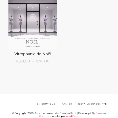
Vitrophanie de Noël
Plage
€
20,00
–
€
75,00
de
Ce
prix :
produit
€20,00
a
à
plusieurs
variations.
€75,00
Les
options
peuvent
EN BOUTIQUE
PANIER
DÉTAILS DU COMPTE
être
choisies
© Copyright 2026
. Tous droits réservés.
Blossom PinIt | Développé By
Blossom
Themes
.Propulsé par
WordPress
.