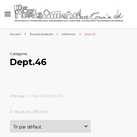
Accueil
Tous les produits
collection
Dept.46
Catégorie
,
Dept.46
Affichage : 1 - 3 sur 3 RÉSULTATS
3 résultats affichés