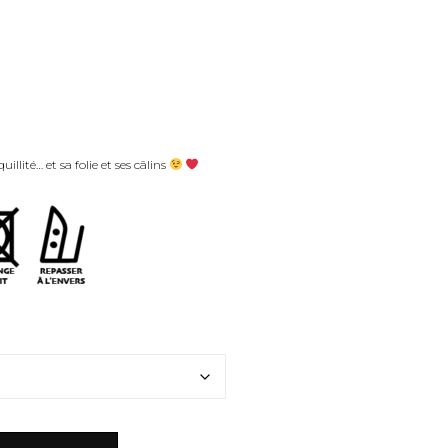
illité… et sa folie et ses câlins