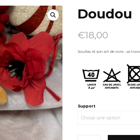
Doudou
€
18,00
Souillac et son art de vivre… sa tranqu
Support
quantité