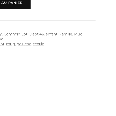
 AU PANIER
y
,
Comm'in Lot
,
Dept.46
,
enfant
,
Famille
,
Mug
,
xe
Lot
,
mug
,
peluche
,
textile