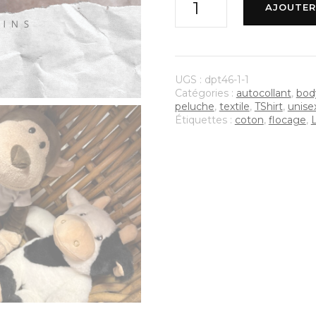
AJOUTER
de
Doudou
UGS :
dpt46-1-1
Catégories :
autocollant
,
bod
peluche
,
textile
,
TShirt
,
unise
Étiquettes :
coton
,
flocage
,