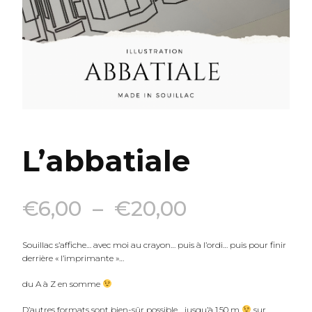
L’abbatiale
Plage
€
6,00
–
€
20,00
de
Souillac s’affiche… avec moi au crayon… puis à l’ordi… puis pour finir
derrière « l’imprimante »…
prix :
du A à Z en somme
€6,00
D’autres formats sont bien-sûr possible… jusqu’à 1,50 m
sur