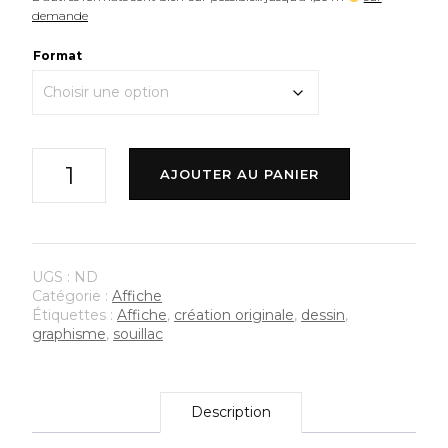
demande
à
Format
€20,00
quantité
AJOUTER AU PANIER
de
L'abbatiale
UGS :
ND
Catégorie :
Affiche
Étiquettes :
Affiche
,
création originale
,
dessin
,
graphisme
,
souillac
Description