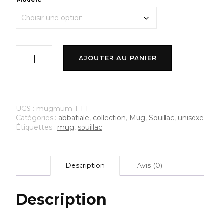
quantité
AJOUTER AU PANIER
de
Mug
Solhac
UGS :
mugmum-1-1-1
Catégories :
abbatiale
,
collection
,
Mug
,
Souillac
,
unisexe
Étiquettes :
mug
,
souillac
Description
Avis (0)
Description