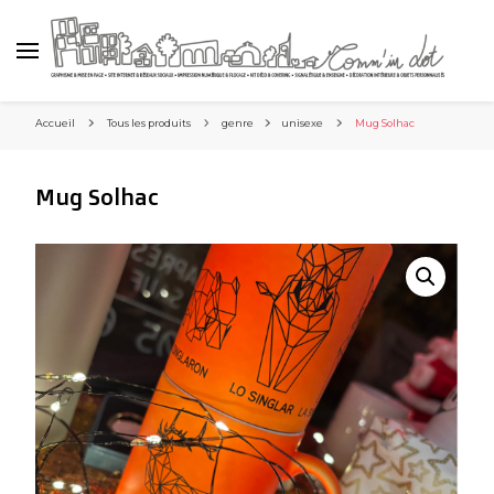
Accueil
Tous les produits
genre
unisexe
Mug Solhac
Mug Solhac