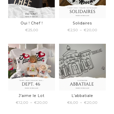
Oui ! Chef !
Solidaires
Plage
€
25,00
€
2,50
–
€
20,00
de
Ce
prix :
produit
€2,50
a
à
plusieurs
variations.
€20,00
Les
options
peuvent
être
choisies
sur
la
page
J’aime le Lot
L’abbatiale
du
Plage
Plage
€
12,00
–
€
20,00
€
6,00
–
€
20,00
produit
de
de
Ce
Ce
prix :
prix :