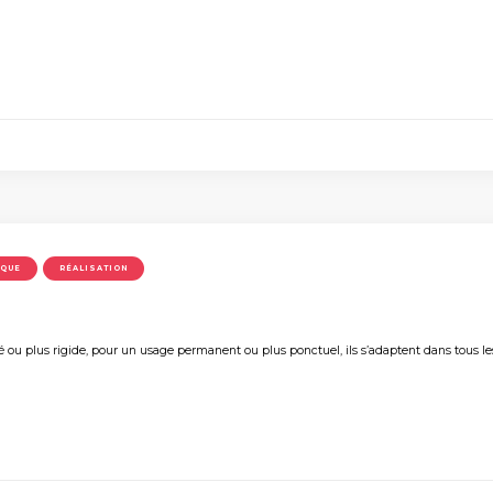
IQUE
RÉALISATION
é ou plus rigide, pour un usage permanent ou plus ponctuel, ils s’adaptent dans tous le