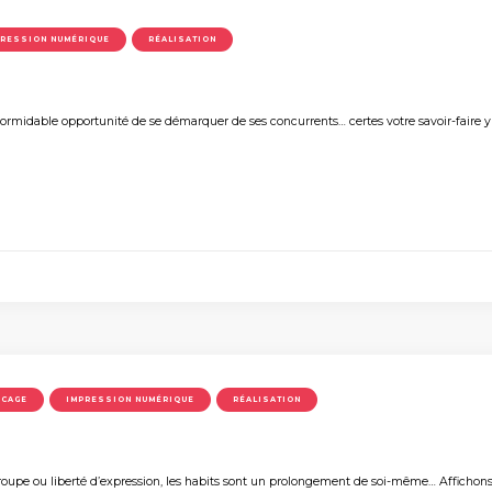
PRESSION NUMÉRIQUE
RÉALISATION
formidable opportunité de se démarquer de ses concurrents… certes votre savoir-faire y 
OCAGE
IMPRESSION NUMÉRIQUE
RÉALISATION
upe ou liberté d’expression, les habits sont un prolongement de soi-même… Affichons