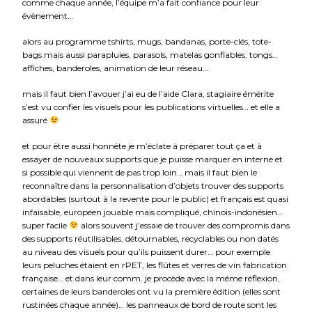
comme chaque année, l’équipe m’a fait confiance pour leur
évènement…
alors au programme tshirts, mugs, bandanas, porte-clés, tote-
bags mais aussi parapluies, parasols, matelas gonflables, tongs…
affiches, banderoles, animation de leur réseau…
mais il faut bien l’avouer j’ai eu de l’aide Clara, stagiaire émérite
s’est vu confier les visuels pour les publications virtuelles… et elle a
assuré
et pour être aussi honnête je m’éclate à préparer tout ça et à
essayer de nouveaux supports que je puisse marquer en interne et
si possible qui viennent de pas trop loin… mais il faut bien le
reconnaître dans la personnalisation d’objets trouver des supports
abordables (surtout à la revente pour le public) et français est quasi
infaisable, européen jouable mais compliqué, chinois-indonésien…
super facile
alors souvent j’essaie de trouver des compromis dans
des supports réutilisables, détournables, recyclables ou non datés
au niveau des visuels pour qu’ils puissent durer… pour exemple
leurs peluches étaient en rPET, les flûtes et verres de vin fabrication
française… et dans leur comm. je procède avec la même réflexion,
certaines de leurs banderoles ont vu la première édition (elles sont
rustinées chaque année)… les panneaux de bord de route sont les