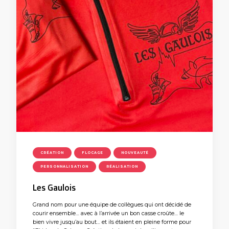
CRÉATION
FLOCAGE
NOUVEAUTÉ
PERSONNALISATION
RÉALISATION
Les Gaulois
Grand nom pour une équipe de collègues qui ont décidé de
courir ensemble… avec à l’arrivée un bon casse croûte… le
bien vivre jusqu’au bout… et ils étaient en pleine forme pour