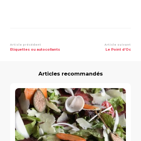
Navigation
Article précédent
Article suivant
Etiquettes ou autocollants
Le Point d’Oc
d’article
Articles recommandés